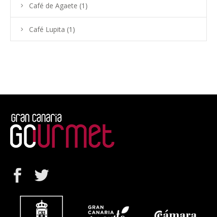
Café de Agaete
(1)
Café Lupita
(1)