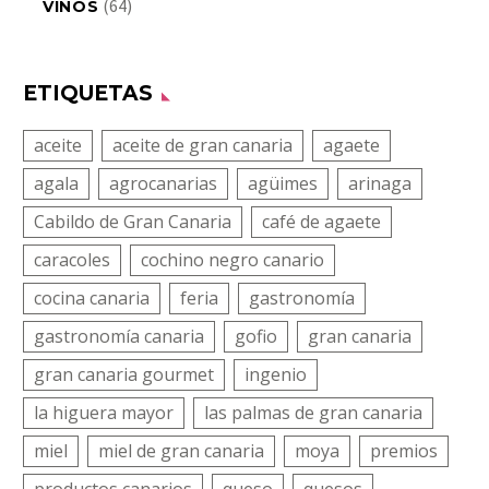
(64)
VINOS
ETIQUETAS
aceite
aceite de gran canaria
agaete
agala
agrocanarias
agüimes
arinaga
Cabildo de Gran Canaria
café de agaete
caracoles
cochino negro canario
cocina canaria
feria
gastronomía
gastronomía canaria
gofio
gran canaria
gran canaria gourmet
ingenio
la higuera mayor
las palmas de gran canaria
miel
miel de gran canaria
moya
premios
productos canarios
queso
quesos